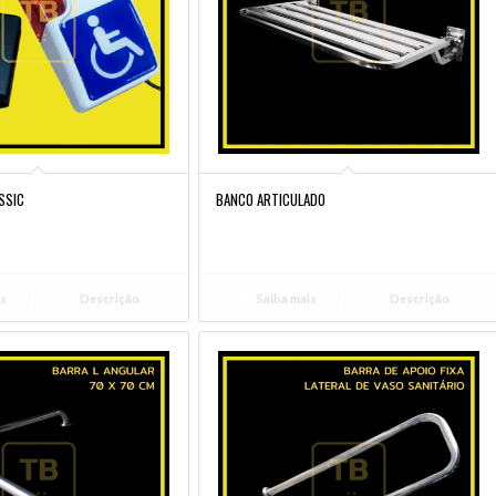
SSIC
BANCO ARTICULADO
is
Descrição
Saiba mais
Descrição