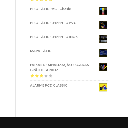
Avaliação
5.00
PISO TÁTIL PVC - Classic
de 5
PISO TÁTIL ELEMENTO PVC
PISO TÁTIL ELEMENTO INOX
MAPA TÁTIL
FAIXAS DE SINALIZAÇÃO ESCADAS
GRÃO DE ARROZ
Avaliação
ALARME PCD CLASSIC
3.00
de 5