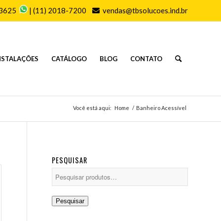
-3625
|
(11) 2018-7200
vendas@tbsolucoes.ind.br
NSTALAÇÕES
CATÁLOGO
BLOG
CONTATO
Você está aqui:
Home
/
Banheiro Acessível
PESQUISAR
Pesquisar