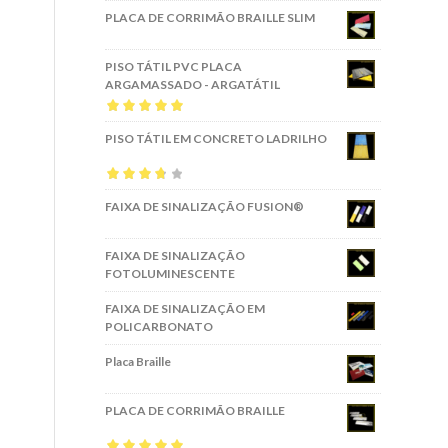
PLACA DE CORRIMÃO BRAILLE SLIM
PISO TÁTIL PVC PLACA
ARGAMASSADO - ARGATÁTIL
Avaliação
5.00
PISO TÁTIL EM CONCRETO LADRILHO
de 5
Avaliação
FAIXA DE SINALIZAÇÃO FUSION®
3.67
de 5
FAIXA DE SINALIZAÇÃO
FOTOLUMINESCENTE
FAIXA DE SINALIZAÇÃO EM
POLICARBONATO
Placa Braille
PLACA DE CORRIMÃO BRAILLE