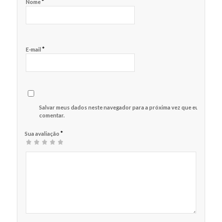
*
Nome
*
E-mail
Salvar meus dados neste navegador para a próxima vez que eu
comentar.
*
Sua avaliação
1
2 de
3 de 5
4 de 5
5 de 5
de
5
estrelas
estrelas
estrelas
5
estrelas
estrelas