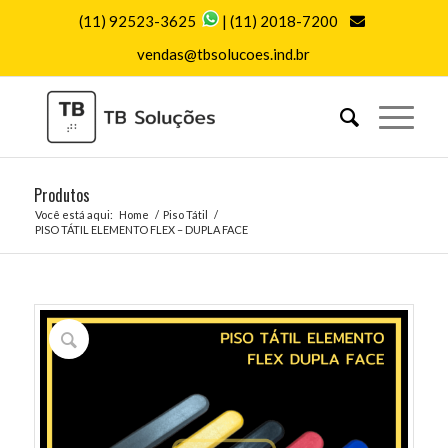
(11) 92523-3625
|
(11) 2018-7200
vendas@tbsolucoes.ind.br
Produtos
Você está aqui:
Home
/
Piso Tátil
/
PISO TÁTIL ELEMENTO FLEX – DUPLA FACE