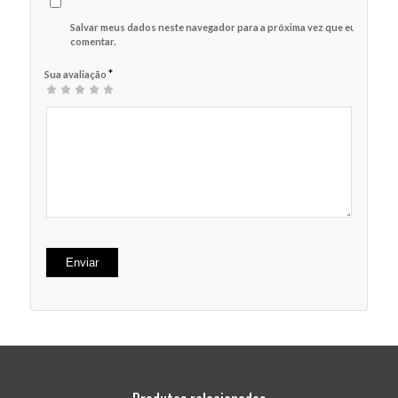
Salvar meus dados neste navegador para a próxima vez que eu
comentar.
*
Sua avaliação
1
2 de
3 de 5
4 de 5
5 de 5
de
5
estrelas
estrelas
estrelas
5
estrelas
estrelas
Alternative: