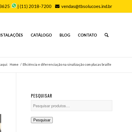
-3625
|
(11) 2018-7200
vendas@tbsolucoes.ind.br
NSTALAÇÕES
CATÁLOGO
BLOG
CONTATO
 aqui:
Home
/
Eficiência e diferenciação na sinalização com placas braille
PESQUISAR
Pesquisar