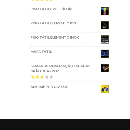
Avaliação
5.00
PISO TÁTIL PVC - Classic
de 5
PISO TÁTIL ELEMENTO PVC
PISO TÁTIL ELEMENTO INOX
MAPA TÁTIL
FAIXAS DE SINALIZAÇÃO ESCADAS
GRÃO DE ARROZ
Avaliação
ALARME PCD CLASSIC
3.00
de 5