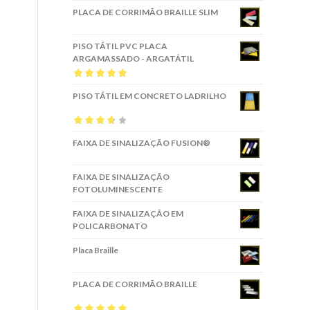
PLACA DE CORRIMÃO BRAILLE SLIM
PISO TÁTIL PVC PLACA
ARGAMASSADO - ARGATÁTIL
Avaliação
5.00
PISO TÁTIL EM CONCRETO LADRILHO
de 5
Avaliação
FAIXA DE SINALIZAÇÃO FUSION®
3.67
de 5
FAIXA DE SINALIZAÇÃO
FOTOLUMINESCENTE
FAIXA DE SINALIZAÇÃO EM
POLICARBONATO
Placa Braille
PLACA DE CORRIMÃO BRAILLE