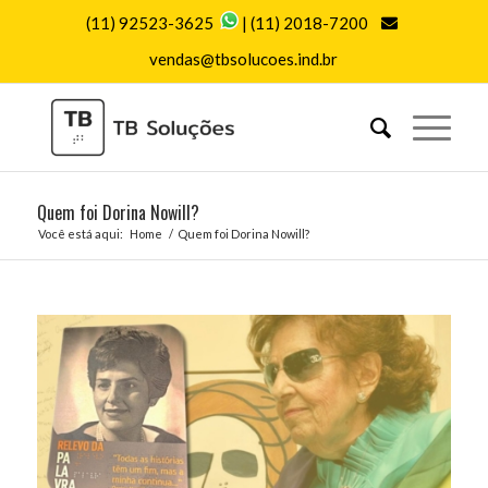
(11) 92523-3625
|
(11) 2018-7200
vendas@tbsolucoes.ind.br
Quem foi Dorina Nowill?
Você está aqui:
Home
/
Quem foi Dorina Nowill?