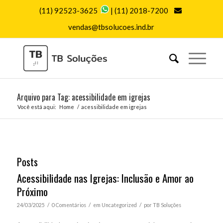
(11) 92523-3625
|
(11) 2018-7200
vendas@tbsolucoes.ind.br
Arquivo para Tag: acessibilidade em igrejas
Você está aqui:
Home
/
acessibilidade em igrejas
Posts
Acessibilidade nas Igrejas: Inclusão e Amor ao
Próximo
/
/
/
24/03/2025
0 Comentários
em
Uncategorized
por
TB Soluções