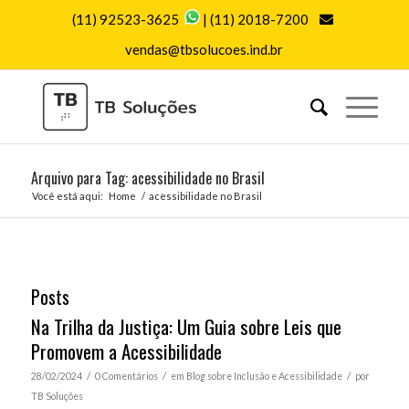
(11) 92523-3625
|
(11) 2018-7200
vendas@tbsolucoes.ind.br
Arquivo para Tag: acessibilidade no Brasil
Você está aqui:
Home
/
acessibilidade no Brasil
Posts
Na Trilha da Justiça: Um Guia sobre Leis que
Promovem a Acessibilidade
/
/
/
28/02/2024
0 Comentários
em
Blog sobre Inclusão e Acessibilidade
por
TB Soluções