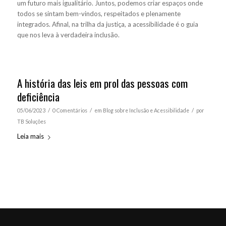
um futuro mais igualitário. Juntos, podemos criar espaços onde
todos se sintam bem-vindos, respeitados e plenamente
integrados. Afinal, na trilha da justiça, a acessibilidade é o guia
que nos leva à verdadeira inclusão.
A história das leis em prol das pessoas com
deficiência
/
/
/
05/06/2023
0 Comentários
em
Blog sobre Inclusão e Acessibilidade
por
TB Soluções
Leia mais