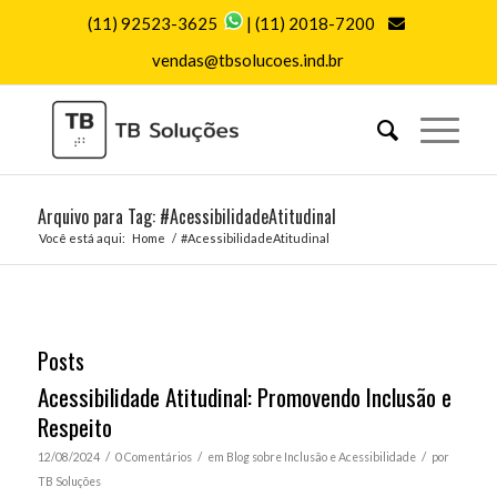
(11) 92523-3625
|
(11) 2018-7200
vendas@tbsolucoes.ind.br
Arquivo para Tag: #AcessibilidadeAtitudinal
Você está aqui:
Home
/
#AcessibilidadeAtitudinal
Posts
Acessibilidade Atitudinal: Promovendo Inclusão e
Respeito
/
/
/
12/08/2024
0 Comentários
em
Blog sobre Inclusão e Acessibilidade
por
TB Soluções