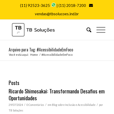
(11) 92523-3625
|
(11) 2018-7200
vendas@tbsolucoes.ind.br
Arquivo para Tag: #AcessibilidadeEmFoco
Você está aqui:
Home
/
#AcessibilidadeEmFoco
Posts
Ricardo Shimosakai: Transformando Desafios em
Oportunidades
/
/
/
29/07/2024
0 Comentários
em
Blog sobre Inclusão e Acessibilidade
por
TB Soluções