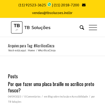
(11) 92523-3625
|
(11) 2018-7200
vendas@tbsolucoes.ind.br
Arquivo para Tag: #AcrílicoCinza
Você está aqui:
Home
/
#AcrílicoCinza
Posts
Por que fazer uma placa braille no acrílico preto
fosco?
/
/
/
04/09/2023
0 Comentários
em
Blog sobre Inclusão e Acessibilidade
por
TB Soluções