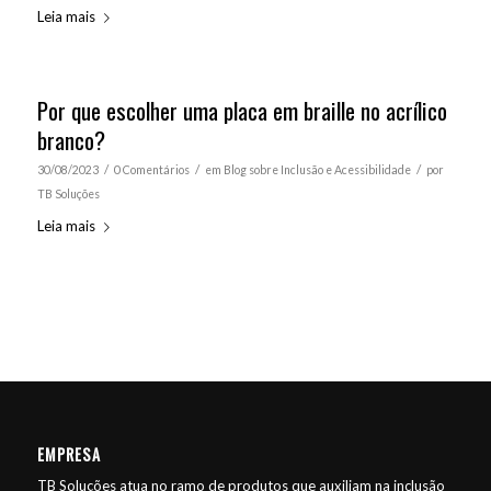
Leia mais
Por que escolher uma placa em braille no acrílico
branco?
/
/
/
30/08/2023
0 Comentários
em
Blog sobre Inclusão e Acessibilidade
por
TB Soluções
Leia mais
EMPRESA
TB Soluções atua no ramo de produtos que auxiliam na inclusão