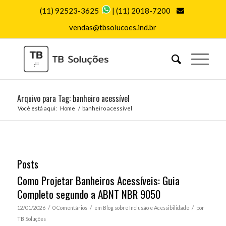
(11) 92523-3625
|
(11) 2018-7200
vendas@tbsolucoes.ind.br
Arquivo para Tag: banheiro acessível
Você está aqui:
Home
/
banheiro acessível
Posts
Como Projetar Banheiros Acessíveis: Guia
Completo segundo a ABNT NBR 9050
/
/
/
12/01/2026
0 Comentários
em
Blog sobre Inclusão e Acessibilidade
por
TB Soluções