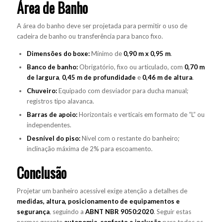
Área de Banho
A área do banho deve ser projetada para permitir o uso de
cadeira de banho ou transferência para banco fixo.
Dimensões do boxe:
Mínimo de
0,90 m x 0,95 m
.
Banco de banho:
Obrigatório, fixo ou articulado, com
0,70 m
de largura
,
0,45 m de profundidade
e
0,46 m de altura
.
Chuveiro:
Equipado com desviador para ducha manual;
registros tipo alavanca.
Barras de apoio
:
Horizontais e verticais em formato de “L” ou
independentes.
Desnível do piso:
Nível com o restante do banheiro;
inclinação máxima de 2% para escoamento.
Conclusão
Projetar um banheiro acessível exige atenção a detalhes de
medidas, altura, posicionamento de equipamentos e
segurança
, seguindo a
ABNT NBR 9050:2020
. Seguir estas