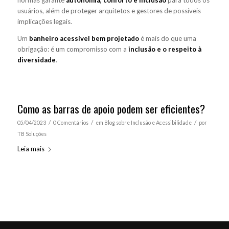
normas garante
autonomia, conforto e inclusão
para todos os
usuários, além de proteger arquitetos e gestores de possíveis
implicações legais.
Um
banheiro acessível bem projetado
é mais do que uma
obrigação: é um compromisso com a
inclusão e o respeito à
diversidade
.
Como as barras de apoio podem ser eficientes?
/
/
/
05/04/2023
0 Comentários
em
Blog sobre Inclusão e Acessibilidade
por
TB Soluções
Leia mais