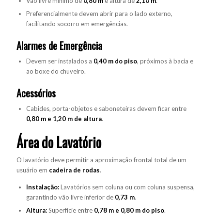
Vão livre mínimo de
0,80 m
e altura de
2,10 m
.
Preferencialmente devem abrir para o lado externo,
facilitando socorro em emergências.
Alarmes de Emergência
Devem ser instalados a
0,40 m do piso
, próximos à bacia e
ao boxe do chuveiro.
Acessórios
Cabides, porta-objetos e saboneteiras devem ficar entre
0,80 m e 1,20 m de altura
.
Área do Lavatório
O lavatório deve permitir a aproximação frontal total de um
usuário em
cadeira de rodas
.
Instalação:
Lavatórios sem coluna ou com coluna suspensa,
garantindo vão livre inferior de
0,73 m
.
Altura:
Superfície entre
0,78 m e 0,80 m do piso
.