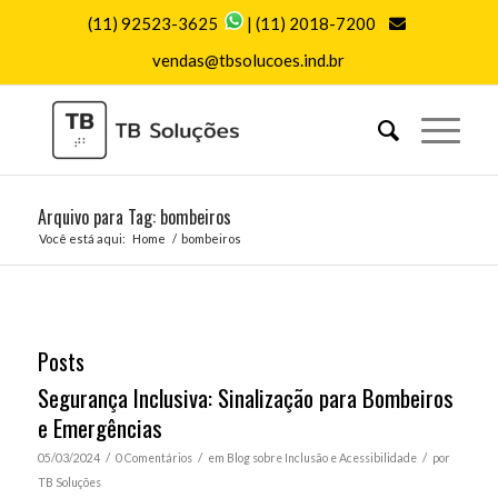
(11) 92523-3625
|
(11) 2018-7200
vendas@tbsolucoes.ind.br
Arquivo para Tag: bombeiros
Você está aqui:
Home
/
bombeiros
Posts
Segurança Inclusiva: Sinalização para Bombeiros
e Emergências
/
/
/
05/03/2024
0 Comentários
em
Blog sobre Inclusão e Acessibilidade
por
TB Soluções