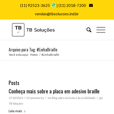
(11) 92523-3625
|
(11) 2018-7200
vendas@tbsolucoes.ind.br
Arquivo para Tag: #LinhaBrialle
Você está aqui:
Home
/
#LinhaBrialle
Posts
Conheça mais sobre a placa em adesivo braille
/
/
/
17/10/2023
0 Comentários
em
Blog sobre Inclusão e Acessibilidade
por
TB Soluções
Leia mais