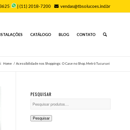
-3625
|
(11) 2018-7200
vendas@tbsolucoes.ind.br
NSTALAÇÕES
CATÁLOGO
BLOG
CONTATO
:
Home
/
Acessibilidade nos Shoppings: O Case no Shop. Metrô Tucuruvi
PESQUISAR
Pesquisar