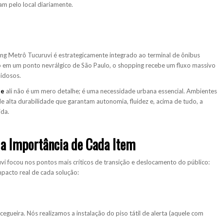
am pelo local diariamente.
ng Metrô Tucuruvi é estrategicamente integrado ao terminal de ônibus
do em um ponto nevrálgico de São Paulo, o shopping recebe um fluxo massivo
 idosos.
de
ali não é um mero detalhe; é uma necessidade urbana essencial. Ambientes
 de alta durabilidade que garantam autonomia, fluidez e, acima de tudo, a
ida.
 a Importância de Cada Item
i focou nos pontos mais críticos de transição e deslocamento do público:
impacto real de cada solução:
egueira. Nós realizamos a instalação do piso tátil de alerta (aquele com