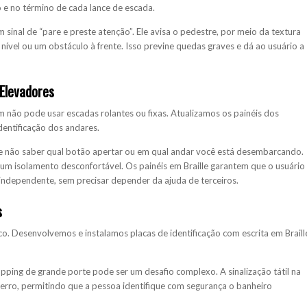
o e no término de cada lance de escada.
m sinal de “pare e preste atenção”. Ele avisa o pedestre, por meio da textura
ível ou um obstáculo à frente. Isso previne quedas graves e dá ao usuário a
 Elevadores
m não pode usar escadas rolantes ou fixas. Atualizamos os painéis dos
identificação dos andares.
e não saber qual botão apertar ou em qual andar você está desembarcando.
um isolamento desconfortável. Os painéis em Braille garantem que o usuário
 independente, sem precisar depender da ajuda de terceiros.
s
ico. Desenvolvemos e instalamos placas de identificação com escrita em Braill
ping de grande porte pode ser um desafio complexo. A sinalização tátil na
e erro, permitindo que a pessoa identifique com segurança o banheiro