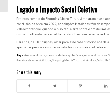
ABNT NBR 9050 para
Legado e Impacto Social Coletivo
Acessi...
Projetos como o do Shopping Metrô Tucuruvi mostram que a aces
conclusão da obra em 2022, as soluções instaladas têm desempen
Vale lembrar que, quando o piso tátil alerta sobre o fim de uma 
distraído olhando para o celular ou do idoso com reflexos reduzi
Para nós, da TB Soluções, olhar para esse
case
histórico nos dá a
aproximar pessoas e tornar as cidades locais mais acolhedoras.
Tags:
#Acessibilidade
,
acessibilidade arquitetônica
,
Acessibilidade em 
Projetos de Acessibilidade
,
Shopping Metrô Tucuruvi
,
sinalização braille
,
Share this entry