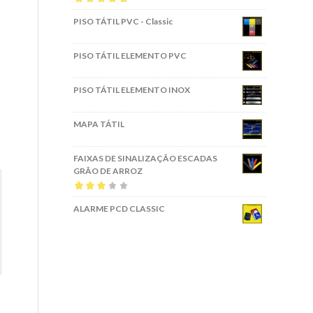
Avaliação
5.00
PISO TÁTIL PVC - Classic
de 5
PISO TÁTIL ELEMENTO PVC
PISO TÁTIL ELEMENTO INOX
MAPA TÁTIL
FAIXAS DE SINALIZAÇÃO ESCADAS
GRÃO DE ARROZ
Avaliação
ALARME PCD CLASSIC
3.00
de 5