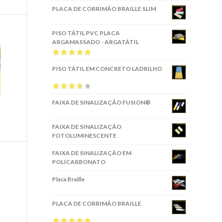
PLACA DE CORRIMÃO BRAILLE SLIM
PISO TÁTIL PVC PLACA
ARGAMASSADO - ARGATÁTIL
Avaliação
5.00
PISO TÁTIL EM CONCRETO LADRILHO
de 5
Avaliação
FAIXA DE SINALIZAÇÃO FUSION®
3.67
de 5
FAIXA DE SINALIZAÇÃO
FOTOLUMINESCENTE
FAIXA DE SINALIZAÇÃO EM
POLICARBONATO
Placa Braille
PLACA DE CORRIMÃO BRAILLE