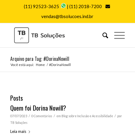
(11) 92523-3625
|
(11) 2018-7200
vendas@tbsolucoes.ind.br
Arquivo para Tag: #DorinaNowill
Você está aqui:
Home
/
#DorinaNowill
Posts
Quem foi Dorina Nowill?
/
/
/
07/07/2023
0 Comentários
em
Blog sobre Inclusão e Acessibilidade
por
TB Soluções
Leia mais